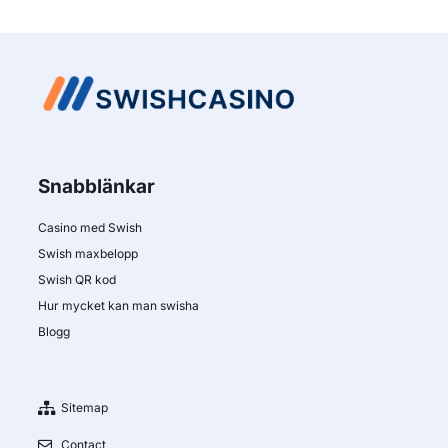
Snabblänkar
Casino med Swish
Swish maxbelopp
Swish QR kod
Hur mycket kan man swisha
Blogg
Sitemap
Contact