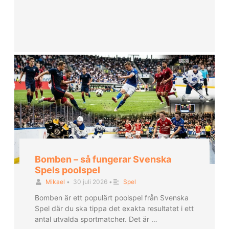
Bomben – så fungerar Svenska
Spels poolspel
Mikael
•
30 juli 2026
•
Spel
Bomben är ett populärt poolspel från Svenska
Spel där du ska tippa det exakta resultatet i ett
antal utvalda sportmatcher. Det är …