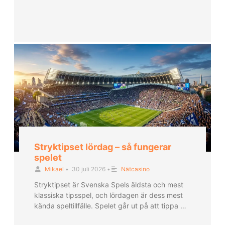
Stryktipset lördag – så fungerar
spelet
Mikael
•
30 juli 2026
•
Nätcasino
Stryktipset är Svenska Spels äldsta och mest
klassiska tipsspel, och lördagen är dess mest
kända speltillfälle. Spelet går ut på att tippa …