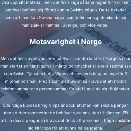
visa upp sitt material, men det finns inga sådana regler för var man
behöver befinna sig för att kunna Swisha någon. Detta betyder
även att man kan Swisha någon som befinner sig utomlands när
man själv är hemma i Sverige, och vice versa.
Motsvarighet i Norge
Men det finns även varianter på Swish i andra länder. I Norge så har
man startat en tjänst som till mångt och mycket är exakt samma sak
som Swish. Tjänsten heter Vipps och används idag av ungefär 3
miljoner norrmän. Precis som med Swish så krävs det ett norskt
telefonnummer och personnummer för att få ansluta sig till tjänsten.
Lite roliga kuriosa kring Vipps är dock att man kan skicka pengar
utan att den som mottar de behöver vara ansluten till tjänsten. För
att nå dessa pengar så krävs det dock att personen i fråga ansluter
sig till Vipps för att kunna nå pengarna.