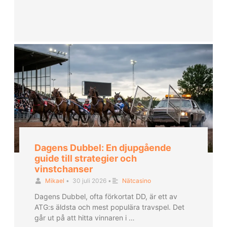
Dagens Dubbel: En djupgående
guide till strategier och
vinstchanser
Mikael
•
30 juli 2026
•
Nätcasino
Dagens Dubbel, ofta förkortat DD, är ett av
ATG:s äldsta och mest populära travspel. Det
går ut på att hitta vinnaren i …