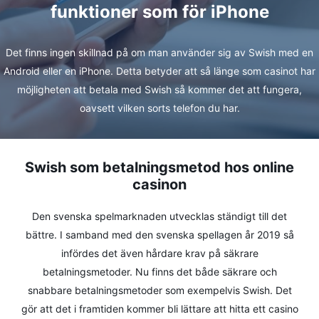
funktioner som för iPhone
Det finns ingen skillnad på om man använder sig av Swish med en
Android eller en iPhone. Detta betyder att så länge som casinot har
möjligheten att betala med Swish så kommer det att fungera,
oavsett vilken sorts telefon du har.
Swish som betalningsmetod hos online
casinon
Den svenska spelmarknaden utvecklas ständigt till det
bättre. I samband med den svenska spellagen år 2019 så
infördes det även hårdare krav på säkrare
betalningsmetoder. Nu finns det både säkrare och
snabbare betalningsmetoder som exempelvis Swish. Det
gör att det i framtiden kommer bli lättare att hitta ett casino