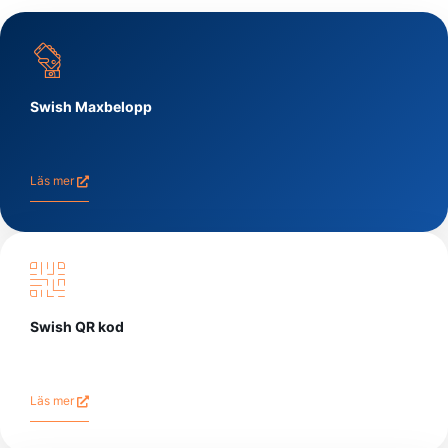
Swish Maxbelopp
Läs mer
Swish QR kod
Läs mer