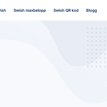
ish
Swish maxbelopp
Swish QR kod
Blogg