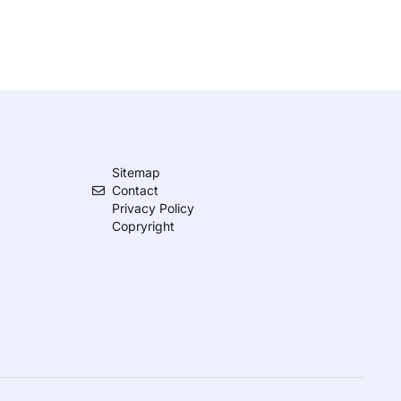
Sitemap
Contact
Privacy Policy
Copryright