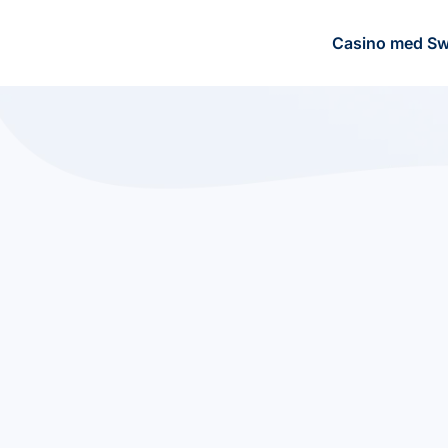
Casino med Sw